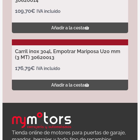
30620014
109,70
€
IVA incluido
Añadir a la cesta
Carril inox 304L Empotrar Mariposa U20 mm
(3 MT) 30620013
176,79
€
IVA incluido
Añadir a la cesta
Tienda online de motores para puertas de garaje,
mandos, herrajes y todo tipo de recambios.