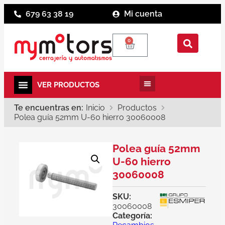
679 63 38 19
Mi cuenta
0
Te encuentras en:
Inicio
Productos
Polea guía 52mm U-60 hierro 30060008
Polea guía 52mm
U-60 hierro
30060008
SKU:
30060008
Categoría: