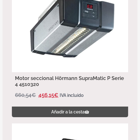
Motor seccional Hörmann SupraMatic P Serie
4 4510320
660,54
€
456,15
€
IVA incluido
Añadir a la cesta