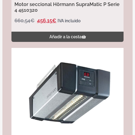
Motor seccional Hörmann SupraMatic P Serie
4 4510320
660,54
€
456,15
€
IVA incluido
Añadir a la cesta