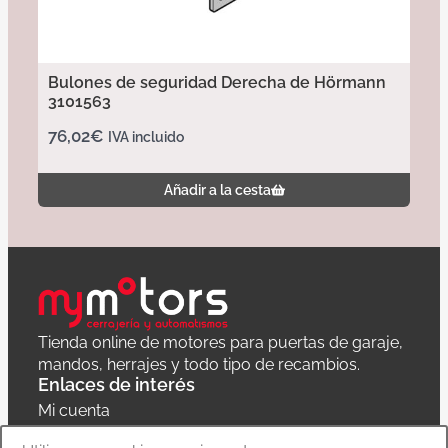
Bulones de seguridad Derecha de Hörmann
3101563
76,02
€
IVA incluido
Añadir a la cesta
Tienda online de motores para puertas de garaje,
mandos, herrajes y todo tipo de recambios.
Enlaces de interés
Mi cuenta
Política de privacidad