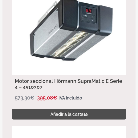
Motor seccional Hörmann SupraMatic E Serie
4 – 4510307
573,30
€
395,08
€
IVA incluido
Añadir a la cesta