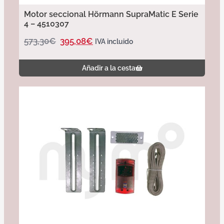
Motor seccional Hörmann SupraMatic E Serie
4 – 4510307
573,30
€
395,08
€
IVA incluido
Añadir a la cesta