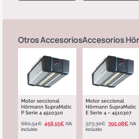
Otros
Accesorios
Accesorios Hö
Motor seccional
Motor seccional
Hörmann SupraMatic
Hörmann SupraMatic
P Serie 4 4510320
E Serie 4 – 4510307
660,54
€
456,15
€
573,30
€
395,08
€
IVA
IVA
incluido
incluido