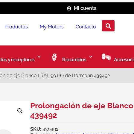
Mi cuenta
Productos
My Motors
Contacto
os y receptores
Recambios
Accesori
ón de eje Blanco ( RAL 9016 ) de Hörmann 439492
Prolongación de eje Blanco
439492
SKU:
439492