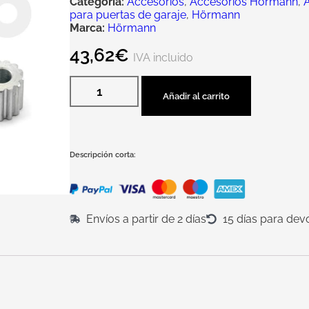
Categoría:
Accesorios
,
Accesorios Hörmann
,
A
para puertas de garaje
,
Hörmann
Marca:
Hörmann
43,62
€
IVA incluido
Añadir al carrito
Descripción corta:
Envíos a partir de 2 días
15 días para dev