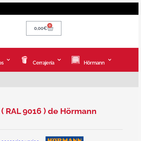
0
0,00
€
os
Cerrajería
Hörmann
 ( RAL 9016 ) de Hörmann