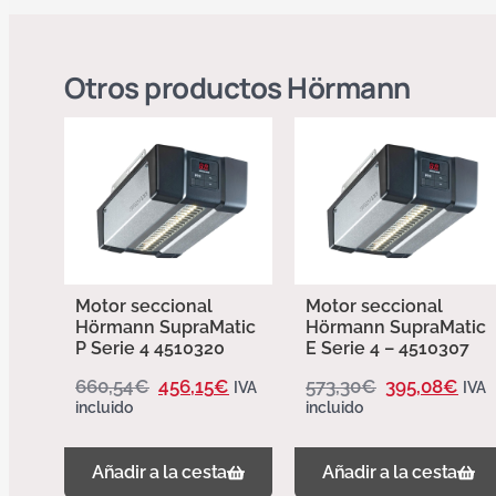
Otros productos
Hörmann
Motor seccional
Motor seccional
Hörmann SupraMatic
Hörmann SupraMatic
P Serie 4 4510320
E Serie 4 – 4510307
660,54
€
456,15
€
573,30
€
395,08
€
IVA
IVA
incluido
incluido
Añadir a la cesta
Añadir a la cesta