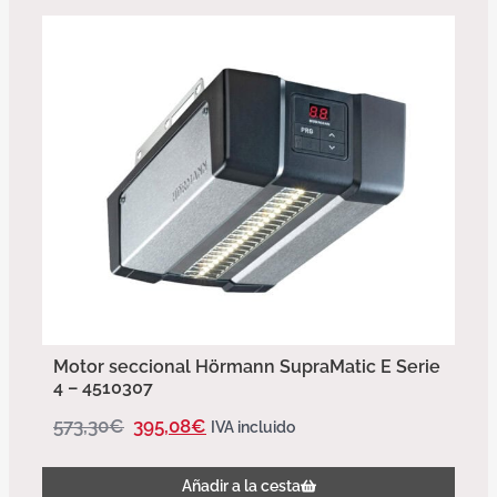
Motor seccional Hörmann SupraMatic E Serie
4 – 4510307
573,30
€
395,08
€
IVA incluido
Añadir a la cesta