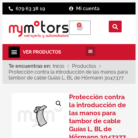
679 63 38 19
Mi cuenta
0
Te encuentras en:
Inicio
Productos
Protección contra la introducción de las manos para
tambor de cable Guías L, BL de Hörmann 3047377
Protección contra
la introducción de
las manos para
tambor de cable
Guías L, BL de
Hörmann 3047377