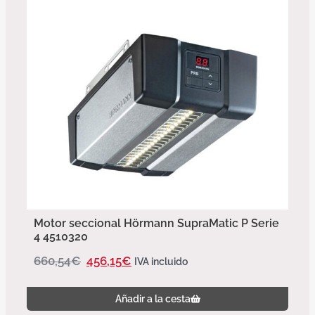
Motor seccional Hörmann SupraMatic P Serie
4 4510320
660,54
€
456,15
€
IVA incluido
Añadir a la cesta