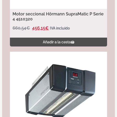
Motor seccional Hörmann SupraMatic P Serie
4 4510320
660,54
€
456,15
€
IVA incluido
Añadir a la cesta