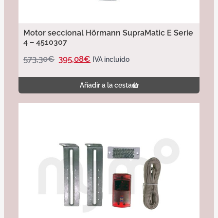
Motor seccional Hörmann SupraMatic E Serie
4 – 4510307
573,30
€
395,08
€
IVA incluido
Añadir a la cesta