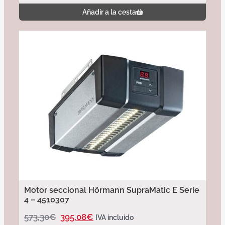
Añadir a la cesta
Motor seccional Hörmann SupraMatic E Serie
4 – 4510307
573,30
€
395,08
€
IVA incluido