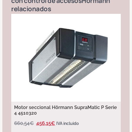
con control de accesos
Hörmann
relacionados
Motor seccional Hörmann SupraMatic P Serie
4 4510320
660,54
€
456,15
€
IVA incluido