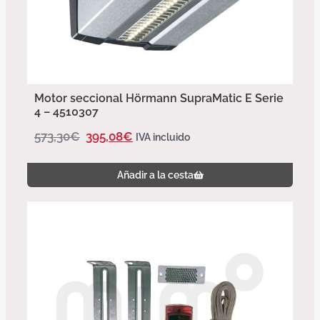
Motor seccional Hörmann SupraMatic E Serie
4 – 4510307
573,30
€
395,08
€
IVA incluido
Añadir a la cesta