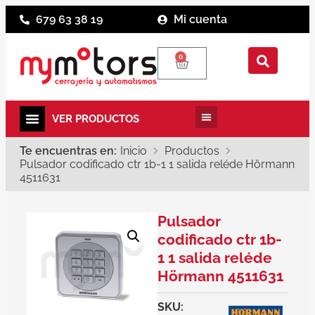
679 63 38 19
Mi cuenta
0
Te encuentras en:
Inicio
Productos
Pulsador codificado ctr 1b-1 1 salida reléde Hörmann
4511631
Pulsador
codificado ctr 1b-
1 1 salida reléde
Hörmann 4511631
SKU: