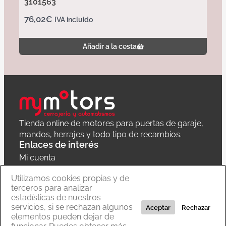
3101563
76,02
€
IVA incluido
Añadir a la cesta
Tienda online de motores para puertas de garaje,
mandos, herrajes y todo tipo de recambios.
Enlaces de interés
Mi cuenta
Política de privacidad
Utilizamos cookies propias y de
terceros para analizar
Carrito
estadísticas de nuestros
servicios, si se rechazan algunos
Aceptar
Rechazar
elementos pueden dejar de