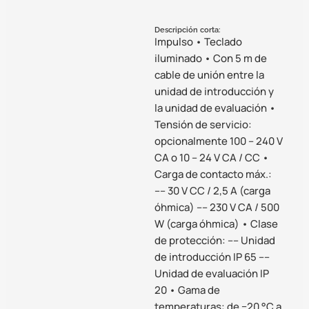
Descripción corta:
Impulso • Teclado
iluminado • Con 5 m de
cable de unión entre la
unidad de introducción y
la unidad de evaluación •
Tensión de servicio:
opcionalmente 100 – 240 V
CA o 10 – 24 V CA / CC •
Carga de contacto máx.:
–– 30 V CC / 2,5 A (carga
óhmica) –– 230 V CA / 500
W (carga óhmica) • Clase
de protección: –– Unidad
de introducción IP 65 ––
Unidad de evaluación IP
20 • Gama de
temperaturas: de −20 °C a