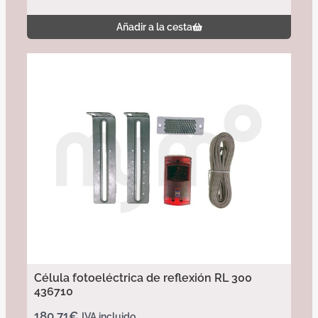
Añadir a la cesta
Célula fotoeléctrica de reflexión RL 300
436710
180,71
€
IVA incluido