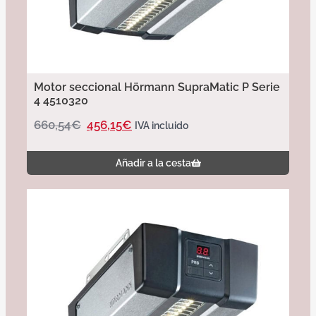
Motor seccional Hörmann SupraMatic P Serie
4 4510320
660,54
€
456,15
€
IVA incluido
Añadir a la cesta