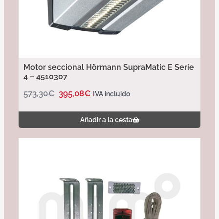
Motor seccional Hörmann SupraMatic E Serie
4 – 4510307
573,30
€
395,08
€
IVA incluido
Añadir a la cesta