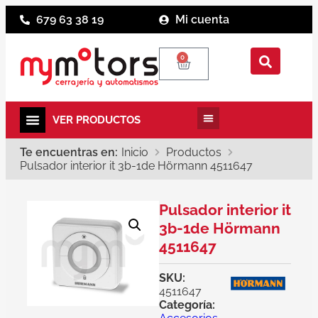
679 63 38 19
Mi cuenta
0
Te encuentras en:
Inicio
Productos
Pulsador interior it 3b-1de Hörmann 4511647
Pulsador interior it
3b-1de Hörmann
4511647
SKU:
4511647
Categoría: