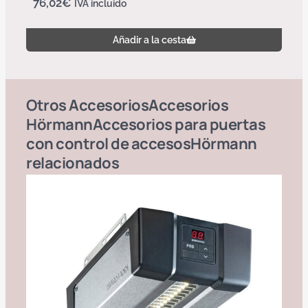
76,02
€
IVA incluido
Añadir a la cesta
Otros
Accesorios
Accesorios
Hörmann
Accesorios para puertas
con control de accesos
Hörmann
relacionados