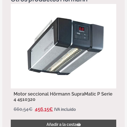
Motor seccional Hörmann SupraMatic P Serie
4 4510320
660,54
€
456,15
€
IVA incluido
Añadir a la cesta