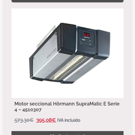
Motor seccional Hörmann SupraMatic E Serie
4 – 4510307
573,30
€
395,08
€
IVA incluido