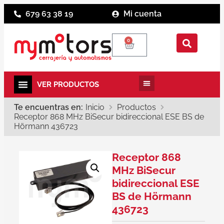
679 63 38 19
Mi cuenta
0
Te encuentras en:
Inicio
Productos
Receptor 868 MHz BiSecur bidireccional ESE BS de
Hörmann 436723
Receptor 868
MHz BiSecur
bidireccional ESE
BS de Hörmann
436723