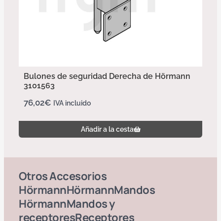
Bulones de seguridad Derecha de Hörmann
3101563
76,02
€
IVA incluido
Añadir a la cesta
Otros
Accesorios
Hörmann
Hörmann
Mandos
Hörmann
Mandos y
receptores
Receptores