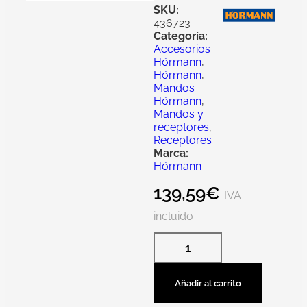
SKU:
436723
Categoría:
Accesorios
Hörmann
,
Hörmann
,
Mandos
Hörmann
,
Mandos y
receptores
,
Receptores
Marca:
Hörmann
139,59
€
IVA
incluido
Añadir al carrito