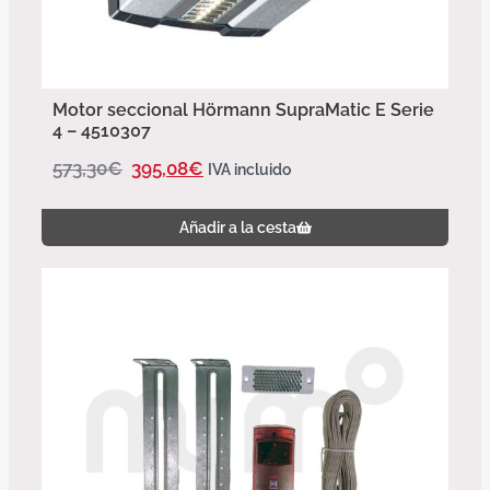
Motor seccional Hörmann SupraMatic E Serie
4 – 4510307
573,30
€
395,08
€
IVA incluido
Añadir a la cesta