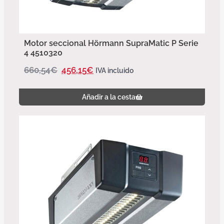
Motor seccional Hörmann SupraMatic P Serie
4 4510320
660,54
€
456,15
€
IVA incluido
Añadir a la cesta