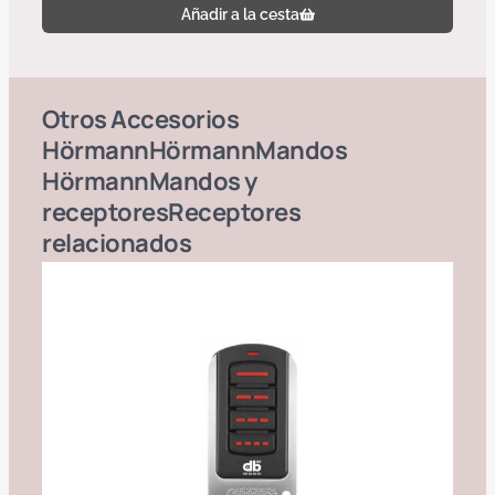
Añadir a la cesta
Otros
Accesorios
Hörmann
Hörmann
Mandos
Hörmann
Mandos y
receptores
Receptores
relacionados