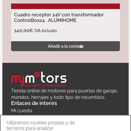
Cuadro receptor 24V con transformador
ControlBox24 . ALUMIHOME
140,00
€
IVA incluido
Añadir a la cesta
Tienda online de motores para puertas de garaje,
mandos, herrajes y todo tipo de recambios.
Enlaces de interés
Mi cuenta
Política de privacidad
Utilizamos cookies propias y de
terceros para analizar
Carrito