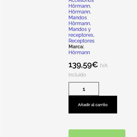
Accesorios
Hörmann
,
Hörmann
,
Mandos
Hörmann
,
Mandos y
receptores
,
Receptores
Marca:
Hörmann
139,59
€
IVA
incluido
Añadir al carrito