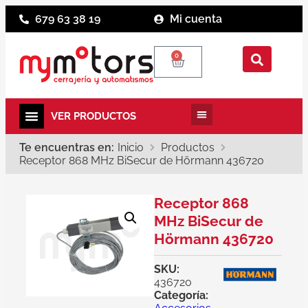
679 63 38 19
Mi cuenta
0
Te encuentras en:
Inicio
Productos
Receptor 868 MHz BiSecur de Hörmann 436720
Receptor 868
MHz BiSecur de
Hörmann 436720
SKU:
436720
Categoría: