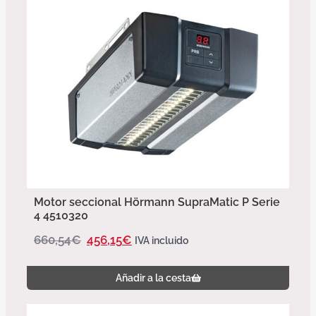
Motor seccional Hörmann SupraMatic P Serie
4 4510320
660,54
€
456,15
€
IVA incluido
Añadir a la cesta