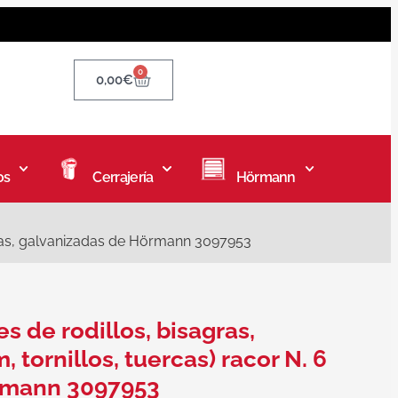
0
0,00
€
os
Cerrajería
Hörmann
piezas, galvanizadas de Hörmann 3097953
 de rodillos, bisagras,
, tornillos, tuercas) racor N. 6
örmann 3097953