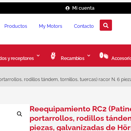
Mi cuenta
Productos
My Motors
Contacto
os y receptores
Recambios
Accesori
ortarrollos, rodillos tándem, tornillos, tuercas) racor N. 6 
Reequipamiento RC2 (Patines
portarrollos, rodillos tándem
piezas, galvanizadas de H