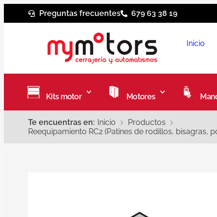
Preguntas frecuentes
679 63 38 19
Inicio
Kits motor
Motores
Mand
Te encuentras en:
Inicio
Productos
Reequipamiento RC2 (Patines de rodillos, bisagras, p