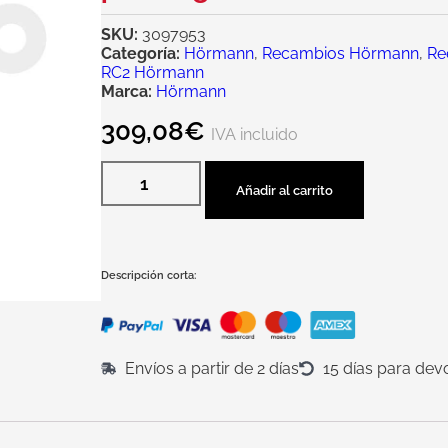
SKU:
3097953
Categoría:
Hörmann
,
Recambios Hörmann
,
Re
RC2 Hörmann
Marca:
Hörmann
309,08
€
IVA incluido
Añadir al carrito
Descripción corta:
Envíos a partir de 2 días
15 días para dev