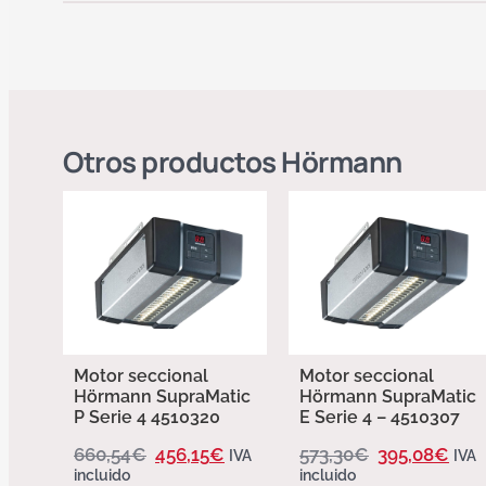
Otros productos
Hörmann
Motor seccional
Motor seccional
Hörmann SupraMatic
Hörmann SupraMatic
P Serie 4 4510320
E Serie 4 – 4510307
660,54
€
456,15
€
573,30
€
395,08
€
IVA
IVA
incluido
incluido