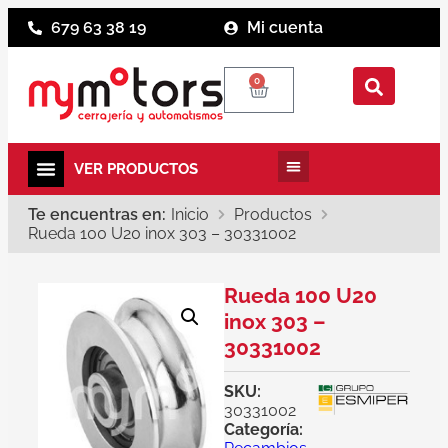
679 63 38 19
Mi cuenta
0
Te encuentras en:
Inicio
Productos
Rueda 100 U20 inox 303 – 30331002
Rueda 100 U20
inox 303 –
30331002
SKU:
30331002
Categoría: