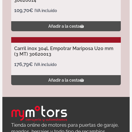
30620014
109,70
€
IVA incluido
Añadir a la cesta
Carril inox 304L Empotrar Mariposa U20 mm
(3 MT) 30620013
176,79
€
IVA incluido
Añadir a la cesta
Tienda online de motores para puertas de garaje,
mandos, herrajes y todo tipo de recambios.