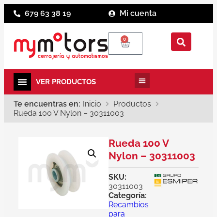
679 63 38 19
Mi cuenta
0
Te encuentras en:
Inicio
Productos
Rueda 100 V Nylon – 30311003
Rueda 100 V
Nylon – 30311003
SKU:
30311003
Categoría:
Recambios
para