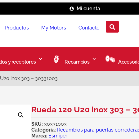
Mi cuenta
Productos
My Motors
Contacto
os y receptores
Recambios
Accesori
U20 inox 303 – 30331003
Rueda 120 U20 inox 303 – 
SKU:
30331003
Categoría:
Recambios para puertas corredera
Marca:
Esmiper