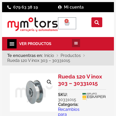
679 63 38 19
Mi cuenta
0
Te encuentras en:
Inicio
Productos
Rueda 120 V inox 303 – 30331015
Rueda 120 V inox
303 – 30331015
SKU:
30331015
Categoría:
Recambios
para