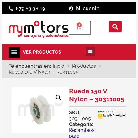
679 63 38 19
Mi cuenta
0
Te encuentras en:
Inicio
Productos
Rueda 150 V Nylon – 30311005
Rueda 150 V
Nylon – 30311005
SKU:
30311005
Categoría:
Recambios
para