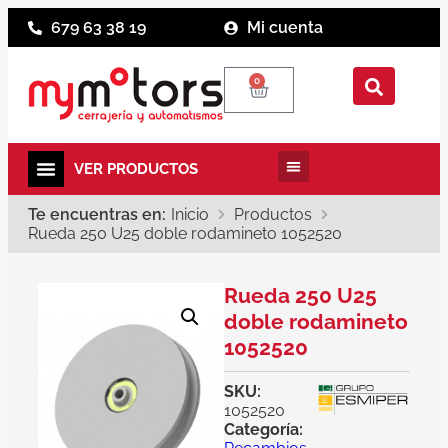
679 63 38 19
Mi cuenta
0
Te encuentras en:
Inicio
Productos
Rueda 250 U25 doble rodamineto 1052520
Rueda 250 U25
doble rodamineto
1052520
SKU:
1052520
Categoría: