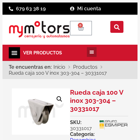
679 63 38 19
Mi cuenta
0
Te encuentras en:
Inicio
Productos
Rueda caja 100 V inox 303-304 – 30331017
Rueda caja 100 V
inox 303-304 –
30331017
SKU:
30331017
Categoría: