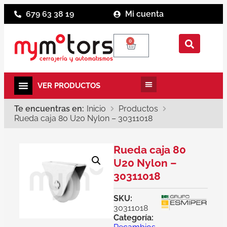
679 63 38 19
Mi cuenta
0
Te encuentras en:
Inicio
Productos
Rueda caja 80 U20 Nylon – 30311018
Rueda caja 80
U20 Nylon –
30311018
SKU:
30311018
Categoría: