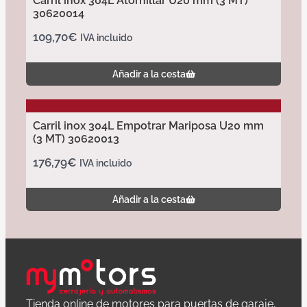
Carril inox 304L Atornillar U20 mm (3 MT)
30620014
109,70
€
IVA incluido
Añadir a la cesta
Carril inox 304L Empotrar Mariposa U20 mm
(3 MT) 30620013
176,79
€
IVA incluido
Añadir a la cesta
Tienda online de motores para puertas de garaje,