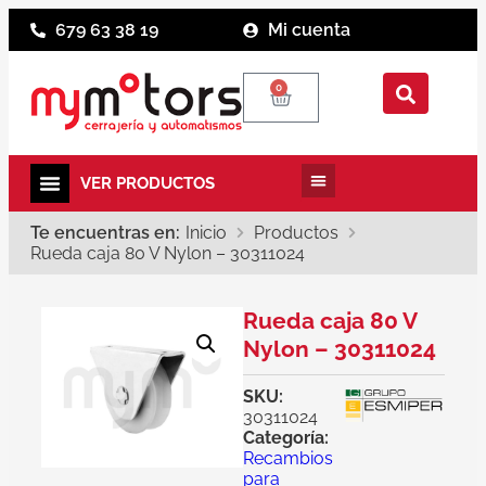
679 63 38 19
Mi cuenta
0
Te encuentras en:
Inicio
Productos
Rueda caja 80 V Nylon – 30311024
Rueda caja 80 V
Nylon – 30311024
SKU:
30311024
Categoría:
Recambios
para