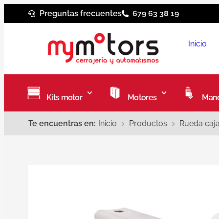
Preguntas frecuentes
679 63 38 19
Inicio
Kits motor
Motores
Mand
Te encuentras en:
Inicio
Productos
Rueda caj