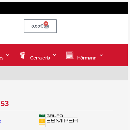
0
0,00
€
os
Cerrajería
Hörmann
053
s