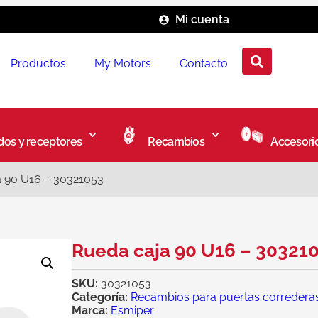
Mi cuenta
Productos
My Motors
Contacto
os y receptores
Recambios
Accesori
a 90 U16 – 30321053
Rueda caja 90 U16 – 30321
SKU:
30321053
Categoría:
Recambios para puertas corredera
Marca:
Esmiper