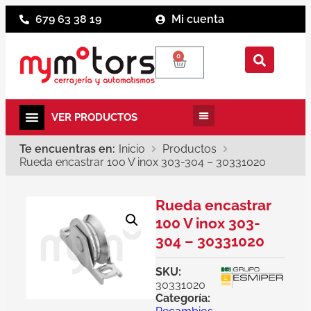
679 63 38 19
Mi cuenta
0
Te encuentras en:
Inicio
Productos
Rueda encastrar 100 V inox 303-304 – 30331020
Rueda encastrar
100 V inox 303-
304 – 30331020
SKU:
30331020
Categoría: