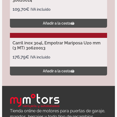
30620014
109,70
€
IVA incluido
Añadir a la cesta
Carril inox 304L Empotrar Mariposa U20 mm
(3 MT) 30620013
176,79
€
IVA incluido
Añadir a la cesta
Tienda online de motores para puertas de garaje,
mandos, herrajes y todo tipo de recambios.