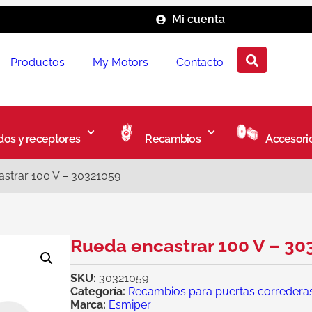
Mi cuenta
Productos
My Motors
Contacto
os y receptores
Recambios
Accesori
strar 100 V – 30321059
Rueda encastrar 100 V – 30
SKU:
30321059
Categoría:
Recambios para puertas corredera
Marca:
Esmiper