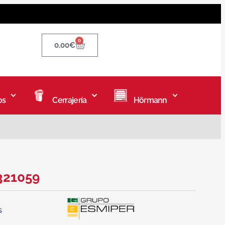
0
0,00
€
os
Cerrajería
Hörmann
321059
s