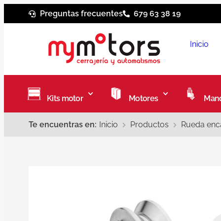
Preguntas frecuentes
679 63 38 19
Inicio
Kits motor
Motores
Mand
Te encuentras en:
Inicio
Productos
Rueda enca