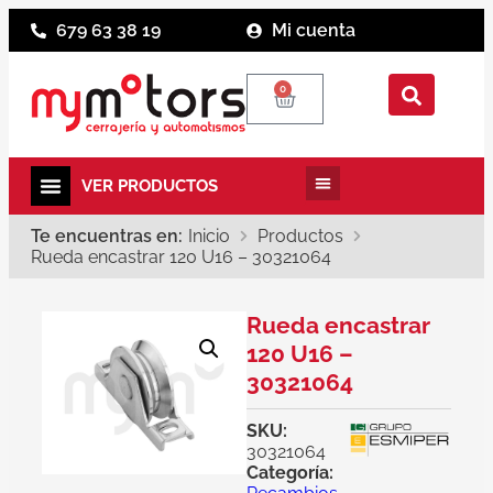
679 63 38 19
Mi cuenta
0
Te encuentras en:
Inicio
Productos
Rueda encastrar 120 U16 – 30321064
Rueda encastrar
120 U16 –
30321064
SKU:
30321064
Categoría: