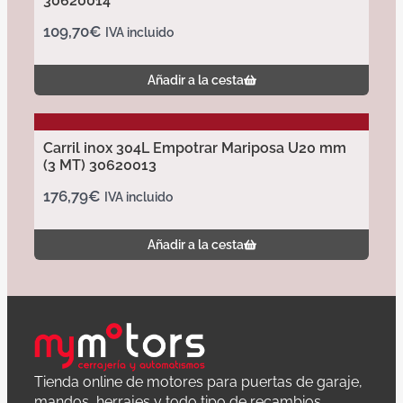
30620014
109,70
€
IVA incluido
Añadir a la cesta
Carril inox 304L Empotrar Mariposa U20 mm
(3 MT) 30620013
176,79
€
IVA incluido
Añadir a la cesta
Tienda online de motores para puertas de garaje,
mandos, herrajes y todo tipo de recambios.