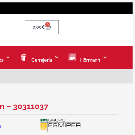
0
0,00
€
os
Cerrajería
Hörmann
n – 30311037
s