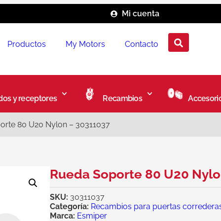
Mi cuenta
Productos
My Motors
Contacto
os y receptores
Recambios
Accesori
orte 80 U20 Nylon – 30311037
Rueda Soporte 80 U20 Nylo
SKU:
30311037
Categoría:
Recambios para puertas corredera
Marca:
Esmiper