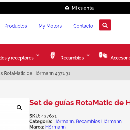
Mi cuenta
Productos
My Motors
Contacto
os y receptores
Recambios
Accesori
as RotaMatic de Hörmann 437631
Set de guías RotaMatic de
SKU:
437631
Categoría:
Hörmann
,
Recambios Hörmann
Marca:
Hörmann