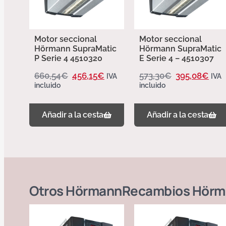
Motor seccional
Motor seccional
Hörmann SupraMatic
Hörmann SupraMatic
P Serie 4 4510320
E Serie 4 – 4510307
660,54
€
456,15
€
573,30
€
395,08
€
IVA
IVA
incluido
incluido
Añadir a la cesta
Añadir a la cesta
Otros
Hörmann
Recambios Hörm