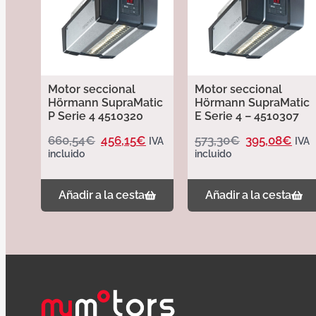
Motor seccional
Motor seccional
Hörmann SupraMatic
Hörmann SupraMatic
P Serie 4 4510320
E Serie 4 – 4510307
660,54
€
456,15
€
573,30
€
395,08
€
IVA
IVA
incluido
incluido
Añadir a la cesta
Añadir a la cesta