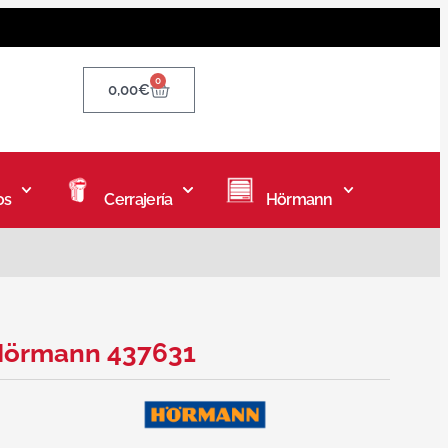
0
0,00
€
os
Cerrajería
Hörmann
 Hörmann 437631