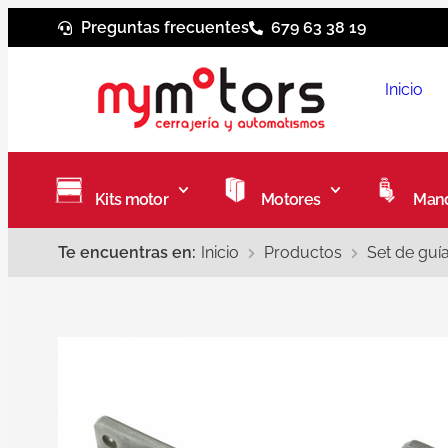
Preguntas frecuentes
679 63 38 19
Inicio
Kits motor
Motores
Mand
Te encuentras en:
Inicio
Productos
Set de guí