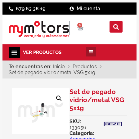
679 63 38 19
Mi cuenta
0
Te encuentras en:
Inicio
Productos
Set de pegado vidrio/metal VSG 5x1g
Set de pegado
vidrio/metal VSG
5x1g
SKU:
133056
Categoría: