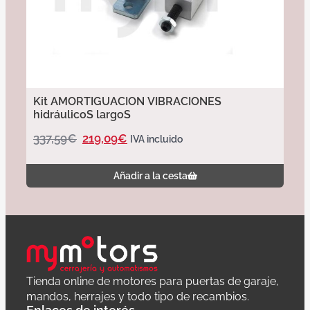
Kit AMORTIGUACION VIBRACIONES
hidráulicoS largoS
337,59
€
219,09
€
IVA incluido
Añadir a la cesta
Tienda online de motores para puertas de garaje,
mandos, herrajes y todo tipo de recambios.