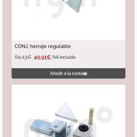
CONJ. herraje regulable
64,13
€
40,91
€
IVA incluido
Añadir a la cesta