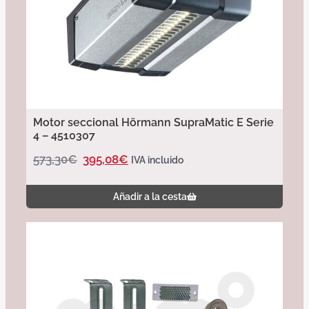
Motor seccional Hörmann SupraMatic E Serie
4 – 4510307
573,30
€
395,08
€
IVA incluido
Añadir a la cesta