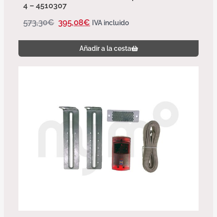
4 – 4510307
573,30
€
395,08
€
IVA incluido
Añadir a la cesta