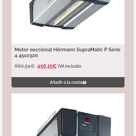
Motor seccional Hörmann SupraMatic P Serie
4 4510320
660,54
€
456,15
€
IVA incluido
Añadir a la cesta