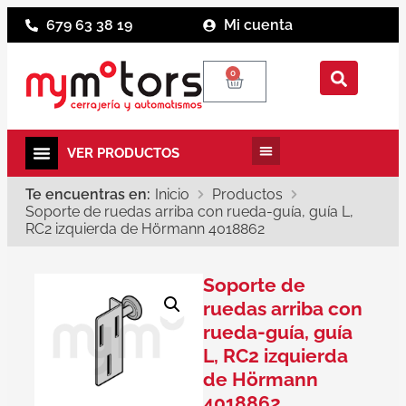
679 63 38 19
Mi cuenta
0
Te encuentras en:
Inicio
Productos
Soporte de ruedas arriba con rueda-guía, guía L,
RC2 izquierda de Hörmann 4018862
Soporte de
ruedas arriba con
rueda-guía, guía
L, RC2 izquierda
de Hörmann
4018862