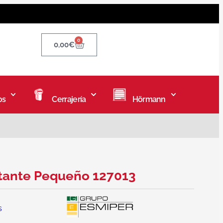
0
0,00
€
os
Cerrajería
Hörmann
tante Pequeño 127013
s