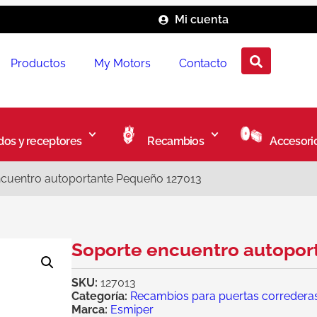
Mi cuenta
Productos
My Motors
Contacto
os y receptores
Recambios
Accesori
ncuentro autoportante Pequeño 127013
Soporte encuentro autopor
SKU:
127013
Categoría:
Recambios para puertas corredera
Marca:
Esmiper