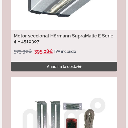
Motor seccional Hörmann SupraMatic E Serie
4 – 4510307
573,30
€
395,08
€
IVA incluido
Añadir a la cesta