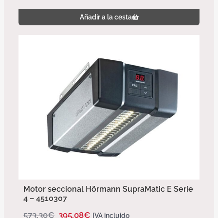
Añadir a la cesta
Motor seccional Hörmann SupraMatic E Serie
4 – 4510307
573,30
€
395,08
€
IVA incluido