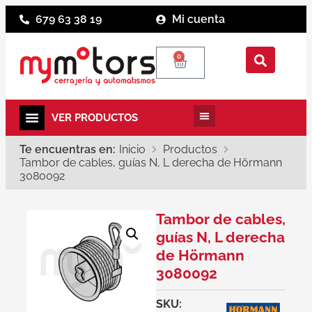
679 63 38 19
Mi cuenta
0
Te encuentras en:
Inicio
Productos
Tambor de cables, guías N, L derecha de Hörmann
3080092
Tambor de cables,
guías N, L derecha
de Hörmann
3080092
SKU: