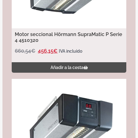
Motor seccional Hörmann SupraMatic P Serie
4 4510320
660,54
€
456,15
€
IVA incluido
Añadir a la cesta