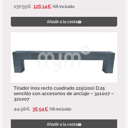
137,55
€
126,14
€
IVA incluido
Añadir a la cesta
Tirador inox recto cuadrado 225(200) D.25
sencillo con accesorios de anclaje – 321007 –
321007
44,56
€
36,54
€
IVA incluido
Añadir a la cesta