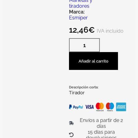
Manetas y
tiradores
Marca:
Esmiper
12,46
€
IVA incluido
Añadir al carrito
Descripción corta:
Tirador
Envíos a partir de 2
días
15 días para
devoluciones