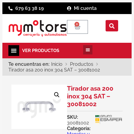
679 63 38 19
Mi cuenta
0
Te encuentras en:
Inicio
Productos
Tirador asa 200 inox 304 SAT – 30081002
Tirador asa 200
inox 304 SAT –
30081002
SKU:
30081002
Categoría: