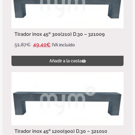
Tirador inox 45º 300(210) D.30 – 321009
51,87
€
49,40
€
IVA incluido
Añadir a la cesta
Tirador inox 45º 1200(900) D.30 – 321010