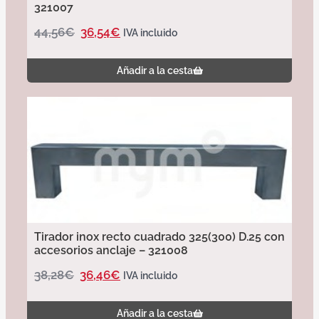
321007
44,56
€
36,54
€
IVA incluido
Añadir a la cesta
Tirador inox recto cuadrado 325(300) D.25 con
accesorios anclaje – 321008
38,28
€
36,46
€
IVA incluido
Añadir a la cesta