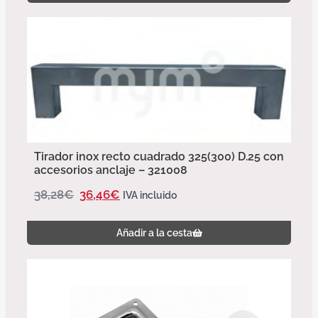
Tirador inox recto cuadrado 325(300) D.25 con
accesorios anclaje – 321008
38,28
€
36,46
€
IVA incluido
Añadir a la cesta