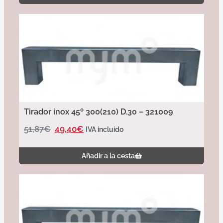
Tirador inox 45º 300(210) D.30 – 321009
51,87
€
49,40
€
IVA incluido
Añadir a la cesta