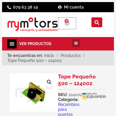
679 63 38 19
Mi cuenta
0
Te encuentras en:
Inicio
Productos
Tope Pequeño 500 – 124002
Tope Pequeño
500 – 124002
SKU:
124002
Categoría:
Recambios
para
puertas