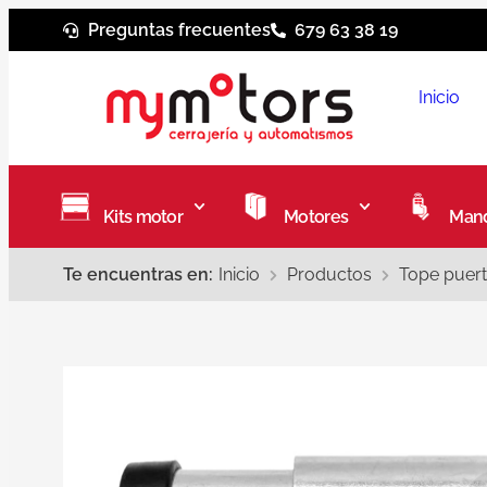
Preguntas frecuentes
679 63 38 19
Inicio
Kits motor
Motores
Mand
Te encuentras en:
Inicio
Productos
Tope puer