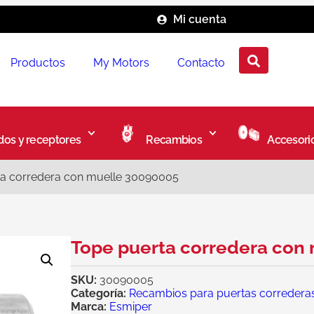
Mi cuenta
Productos
My Motors
Contacto
os y receptores
Recambios
Accesori
ta corredera con muelle 30090005
Tope puerta corredera con
SKU:
30090005
Categoría:
Recambios para puertas corredera
Marca:
Esmiper