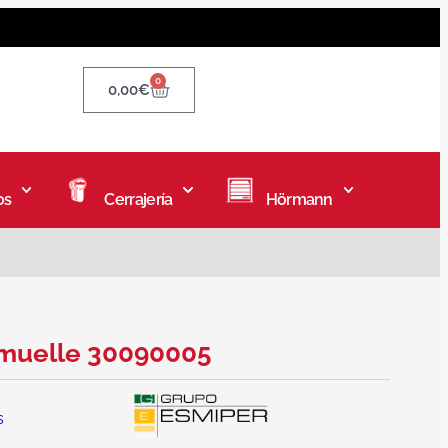
0
0,00
€
os
Cerrajería
Hörmann
 muelle 30090005
s