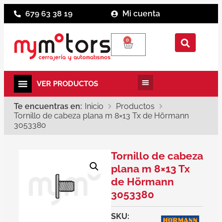
679 63 38 19
Mi cuenta
0
Te encuentras en:
Inicio
Productos
Tornillo de cabeza plana m 8×13 Tx de Hörmann
3053380
Tornillo de cabeza
plana m 8×13 Tx
de Hörmann
3053380
SKU: