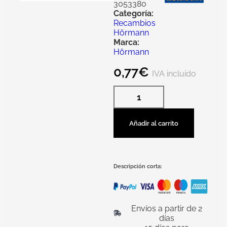
3053380
Categoría:
Recambios
Hörmann
Marca:
Hörmann
0,77
€
IVA incluido
Añadir al carrito
Descripción corta:
Envíos a partir de 2
días