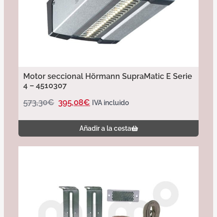
Motor seccional Hörmann SupraMatic E Serie
4 – 4510307
573,30
€
395,08
€
IVA incluido
Añadir a la cesta