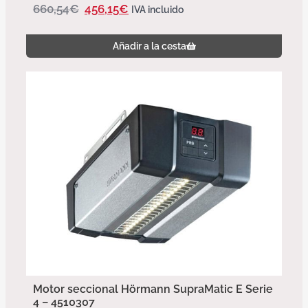
660,54
€
456,15
€
IVA incluido
Añadir a la cesta
Motor seccional Hörmann SupraMatic E Serie
4 – 4510307