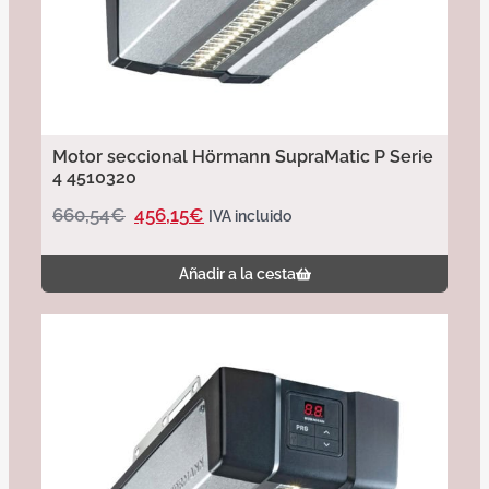
Motor seccional Hörmann SupraMatic P Serie
4 4510320
660,54
€
456,15
€
IVA incluido
Añadir a la cesta