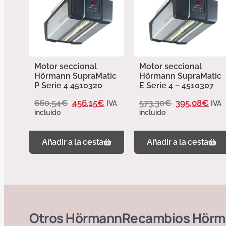
Motor seccional
Motor seccional
Hörmann SupraMatic
Hörmann SupraMatic
P Serie 4 4510320
E Serie 4 – 4510307
660,54
€
456,15
€
573,30
€
395,08
€
IVA
IVA
incluido
incluido
Añadir a la cesta
Añadir a la cesta
Otros
Hörmann
Recambios Hörm