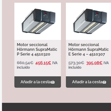
Motor seccional
Motor seccional
Hörmann SupraMatic
Hörmann SupraMatic
P Serie 4 4510320
E Serie 4 – 4510307
660,54
€
456,15
€
573,30
€
395,08
€
IVA
IVA
incluido
incluido
Añadir a la cesta
Añadir a la cesta