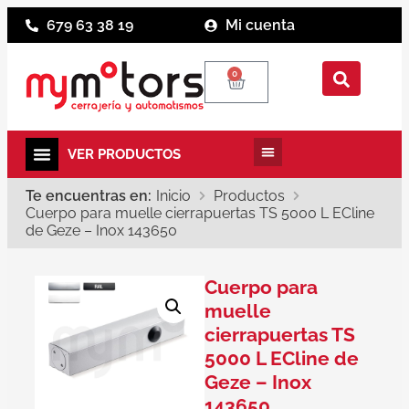
679 63 38 19
Mi cuenta
0
Te encuentras en:
Inicio
Productos
Cuerpo para muelle cierrapuertas TS 5000 L ECline
de Geze – Inox 143650
Cuerpo para
muelle
cierrapuertas TS
5000 L ECline de
Geze – Inox
143650