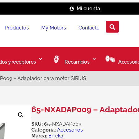
Mi cuenta
Productos
My Motors
Contacto
os y receptores
Recambios
Accesori
009 – Adaptador para motor SIRIUS
65-NXADAP009 – Adaptador
SKU:
65-NXADAP009
Categoría:
Accesorios
Marca:
Erreka