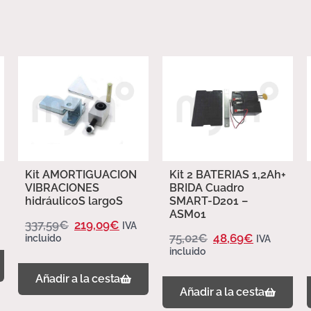
Kit AMORTIGUACION
Kit 2 BATERIAS 1,2Ah+
VIBRACIONES
BRIDA Cuadro
hidráulicoS largoS
SMART-D201 –
ASM01
337,59
€
219,09
€
IVA
75,02
€
48,69
€
incluido
IVA
incluido
Añadir a la cesta
Añadir a la cesta