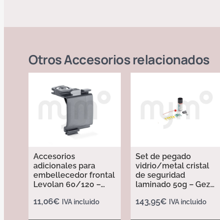
Otros
Accesorios
relacionados
Accesorios
Set de pegado
adicionales para
vidrio/metal cristal
embellecedor frontal
de seguridad
Levolan 60/120 –
laminado 50g – Geze
Geze 185613
133039
11,06
€
143,95
€
IVA incluido
IVA incluido