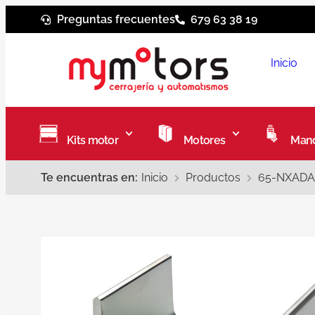
Preguntas frecuentes
679 63 38 19
Inicio
Kits motor
Motores
Mand
Te encuentras en:
Inicio
Productos
65-NXADAP