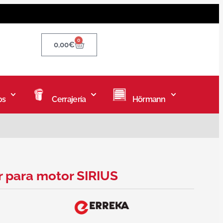
0
0,00
€
os
Cerrajería
Hörmann
 para motor SIRIUS