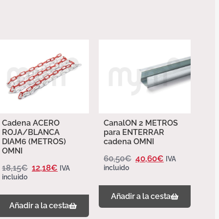
Cadena ACERO
CanalON 2 METROS
ROJA/BLANCA
para ENTERRAR
DIAM6 (METROS)
cadena OMNI
OMNI
60,50
€
40,60
€
IVA
18,15
€
12,18
€
incluido
IVA
incluido
Añadir a la cesta
Añadir a la cesta