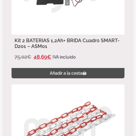
Kit 2 BATERIAS 1,2Ah+ BRIDA Cuadro SMART-
D201 – ASM01
75,02
€
48,69
€
IVA incluido
Añadir a la cesta