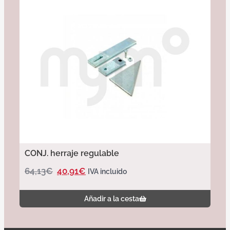
CONJ. herraje regulable
64,13
€
40,91
€
IVA incluido
Añadir a la cesta