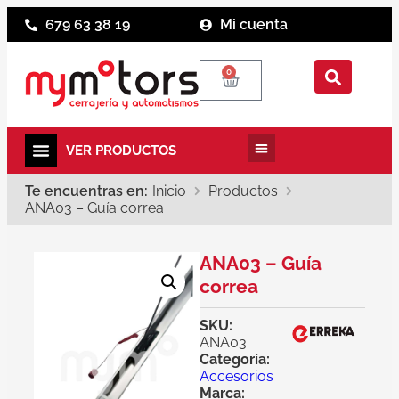
679 63 38 19
Mi cuenta
0
Te encuentras en:
Inicio
Productos
ANA03 – Guía correa
ANA03 – Guía
correa
SKU:
ANA03
Categoría:
Accesorios
Marca: