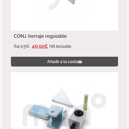
CONJ. herraje regulable
64,13
€
40,91
€
IVA incluido
Añadir a la cesta