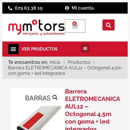
679 63 38 19
Mi cuenta
0
Te encuentras en:
Inicio
Productos
Barrera ELETROMECANICA AUL12 – Octogonal 4,5m
con goma + led integrados
Barrera
ELETROMECANICA
AUL12 –
Octogonal 4,5m
con goma + led
integrados