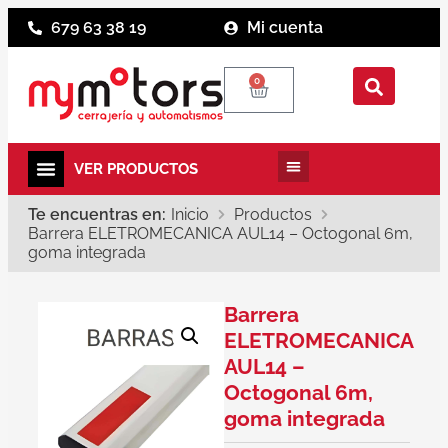
679 63 38 19
Mi cuenta
0
Te encuentras en:
Inicio
Productos
Barrera ELETROMECANICA AUL14 – Octogonal 6m,
goma integrada
Barrera
ELETROMECANICA
AUL14 –
Octogonal 6m,
goma integrada