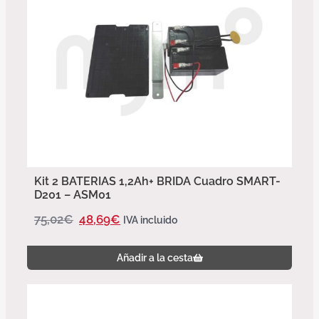
Kit 2 BATERIAS 1,2Ah+ BRIDA Cuadro SMART-
D201 – ASM01
75,02
€
48,69
€
IVA incluido
Añadir a la cesta