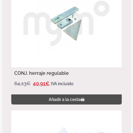
CONJ. herraje regulable
64,13
€
40,91
€
IVA incluido
Añadir a la cesta