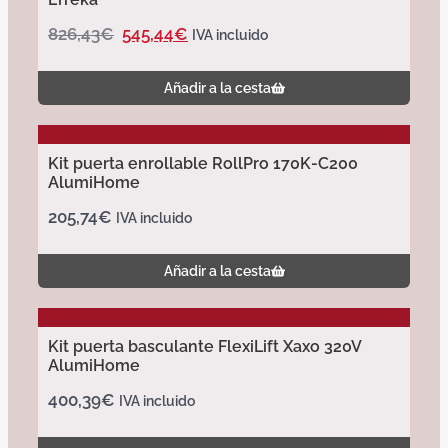
826,43
€
545,44
€
IVA incluido
Añadir a la cesta
Kit puerta enrollable RollPro 170K-C200
AlumiHome
205,74
€
IVA incluido
Añadir a la cesta
Kit puerta basculante FlexiLift Xaxo 320V
AlumiHome
400,39
€
IVA incluido