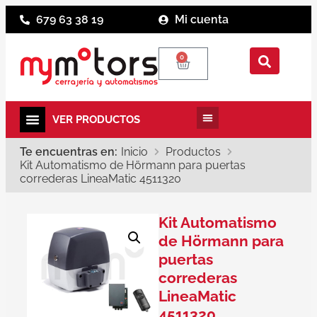
679 63 38 19
Mi cuenta
0
Te encuentras en:
Inicio
Productos
Kit Automatismo de Hörmann para puertas
correderas LineaMatic 4511320
Kit Automatismo
de Hörmann para
puertas
correderas
LineaMatic
4511320