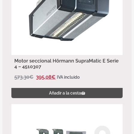
Motor seccional Hörmann SupraMatic E Serie
4 – 4510307
573,30
€
395,08
€
IVA incluido
Añadir a la cesta