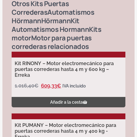
Otros
Kits Puertas
Correderas
Automatismos
Hörmann
Hörmann
Kit
Automatismos Hormann
Kits
motor
Motor para puertas
correderas
relacionados
Kit RINONY – Motor electromecánico para
puertas correderas hasta 4 m y 600 kg –
Erreka
1.016,40
€
609,33
€
IVA incluido
Añadir a la cesta
Kit PUMANY – Motor electromecánico para
puertas correderas hasta 4 m y 400 kg -
Erreka