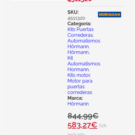
SKU:
4511320
Categoría:
Kits Puertas
Correderas
,
Automatismos
Hörmann
,
Hörmann
,
Kit
Automatismos
Hormann
,
Kits motor
,
Motor para
puertas
correderas
Marca:
Hörmann
844,99
€
583,27
€
IVA
incluido