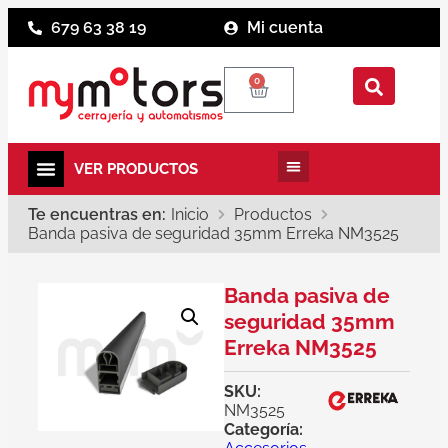
679 63 38 19
Mi cuenta
0
Te encuentras en:
Inicio
Productos
Banda pasiva de seguridad 35mm Erreka NM3525
Banda pasiva de
seguridad 35mm
Erreka NM3525
SKU:
NM3525
Categoría: