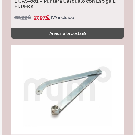
L CAS-001 – Puntera Casquillo con Espiga L
ERREKA
22,99
€
17,07
€
IVA incluido
Añadir a la cesta