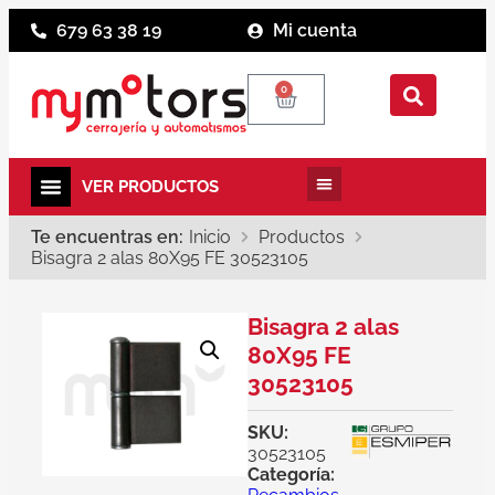
679 63 38 19
Mi cuenta
0
Te encuentras en:
Inicio
Productos
Bisagra 2 alas 80X95 FE 30523105
Bisagra 2 alas
80X95 FE
30523105
SKU:
30523105
Categoría: