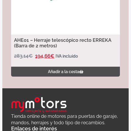
AHE01 – Herraje telescópico recto ERREKA
(Barra de 2 metros)
283,14
€
194,66
€
IVA incluido
Añadir a la cesta
Tienda online de motores para puertas de garaje,
mandos, herrajes y todo tipo de recambios.
Enlaces de interés