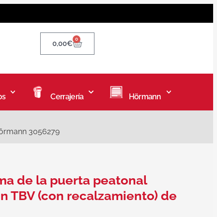
0
0,00
€
os
Cerrajería
Hörmann
 Hörmann 3056279
ma de la puerta peatonal
on TBV (con recalzamiento) de