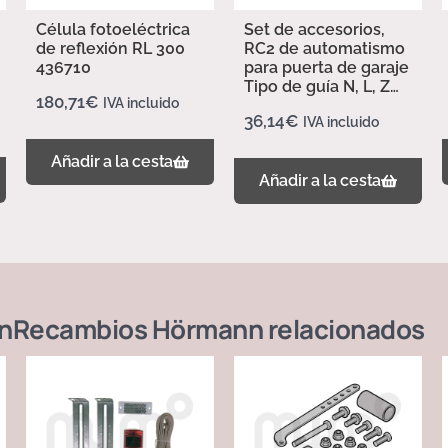
Célula fotoeléctrica
Set de accesorios,
de reflexión RL 300
RC2 de automatismo
436710
para puerta de garaje
Tipo de guía N, L, Z
180,71
€
IVA incluido
437702
36,14
€
IVA incluido
Añadir a la cesta
Añadir a la cesta
n
Recambios Hörmann
relacionados