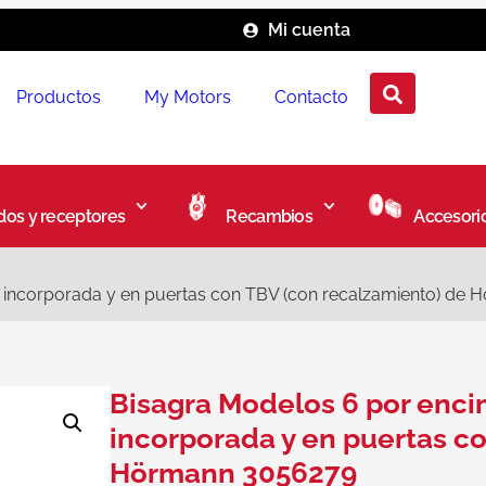
Mi cuenta
Productos
My Motors
Contacto
os y receptores
Recambios
Accesori
l incorporada y en puertas con TBV (con recalzamiento) de
Bisagra Modelos 6 por enci
incorporada y en puertas c
Hörmann 3056279