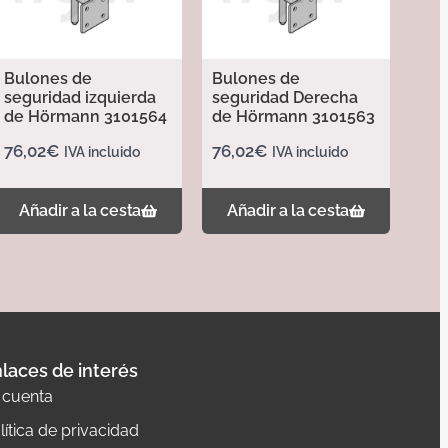
Bulones de
Bulones de
seguridad izquierda
seguridad Derecha
de Hörmann 3101564
de Hörmann 3101563
76,02
€
76,02
€
IVA incluido
IVA incluido
Añadir a la cesta
Añadir a la cesta
laces de interés
 cuenta
lítica de privacidad