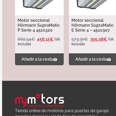
Motor seccional
Motor seccional
Hörmann SupraMatic
Hörmann SupraMatic
P Serie 4 4510320
E Serie 4 – 4510307
660,54
€
456,15
€
573,30
€
395,08
€
IVA
IVA
incluido
incluido
Añadir a la cesta
Añadir a la cesta
Tienda online de motores para puertas de garaje,