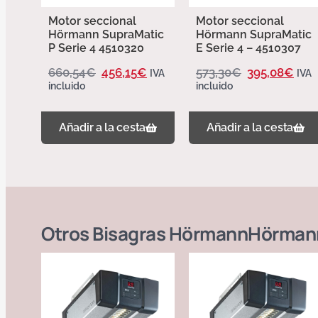
Motor seccional
Motor seccional
Hörmann SupraMatic
Hörmann SupraMatic
P Serie 4 4510320
E Serie 4 – 4510307
660,54
€
456,15
€
573,30
€
395,08
€
IVA
IVA
incluido
incluido
Añadir a la cesta
Añadir a la cesta
Otros
Bisagras Hörmann
Hörman