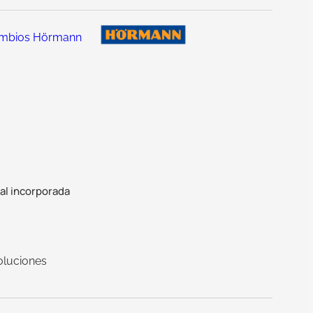
mbios Hörmann
al incorporada
oluciones