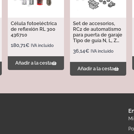
Célula fotoeléctrica
Set de accesorios,
de reflexión RL 300
RC2 de automatismo
436710
para puerta de garaje
Tipo de guía N, L, Z
180,71
€
IVA incluido
437702
36,14
€
IVA incluido
Añadir a la cesta
Añadir a la cesta
En
Mi
Po