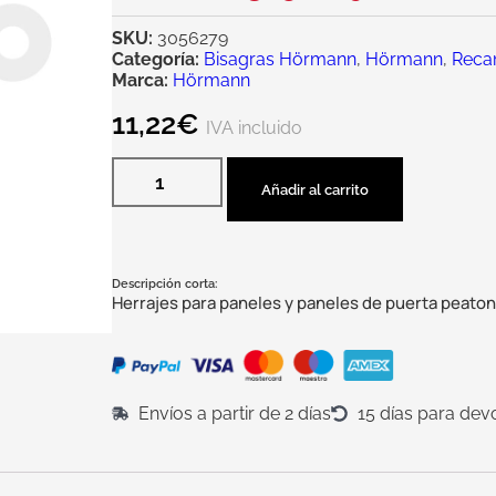
SKU:
3056279
Categoría:
Bisagras Hörmann
,
Hörmann
,
Reca
Marca:
Hörmann
11,22
€
IVA incluido
Añadir al carrito
Descripción corta:
Herrajes para paneles y paneles de puerta peaton
Envíos a partir de 2 días
15 días para dev