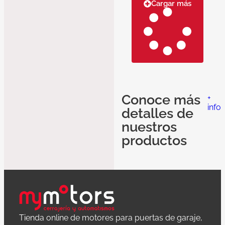
Cargar más
401630
8
Conoce más
+
info
detalles de
nuestros
productos
Tienda online de motores para puertas de garaje,