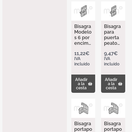
Bisagra
Bisagra
Modelo
para
s 6 por
puerta
encima
peaton
de la
al
11,22
€
9,47
€
puerta
incorpo
IVA
IVA
peaton
rada de
incluido
incluido
al
Hörma
incorpo
nn
rada y
304090
Añadir
Añadir
en
9
a la
a la
puertas
cesta
cesta
con
TBV
(con
recalza
miento)
de
Bisagra
Bisagra
Hörma
portapo
portapo