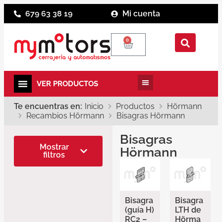
679 63 38 19
Mi cuenta
0
Te encuentras en:
Inicio
Productos
Hörmann
Recambios Hörmann
Bisagras Hörmann
Bisagras
Marcas
Mostrar
Hörmann
filtros
Hörmann
Bisagra
Bisagra
(guía H)
LTH de
RC2 –
Hörma