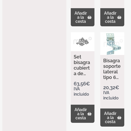
nn
a de
309491
Hörma
Añadir
Añadir
8
nn
a la
a la
309492
cesta
cesta
0
Set
Bisagra
bisagra
soporte
cubiert
lateral
a de
tipo 6
Hörma
Gal de
63,56
€
nn
20,32
€
Hörma
IVA
309514
IVA
nn
incluido
1
incluido
309358
7
Añadir
Añadir
a la
a la
cesta
cesta