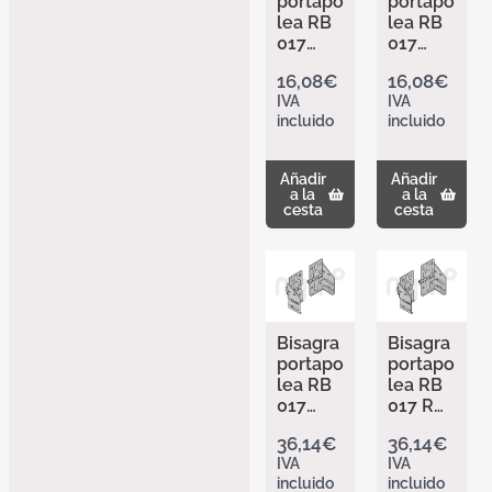
portapo
portapo
lea RB
lea RB
017
017
galvani
galvani
16,08
€
16,08
€
zado
zado
IVA
IVA
Izquier
derech
incluido
incluido
da de
a de
Hörma
Hörma
nn
nn
Añadir
Añadir
309488
309488
a la
a la
1
3
cesta
cesta
Bisagra
Bisagra
portapo
portapo
lea RB
lea RB
017
017 RB
9002
017
36,14
€
36,14
€
Izquier
RAL
IVA
IVA
da de
9002
incluido
incluido
Hörma
derech