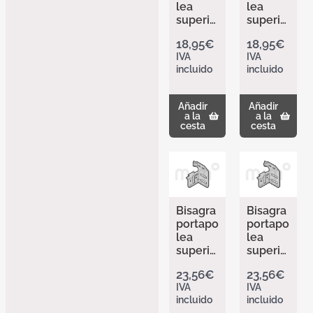
nn
lea
lea
305627
superio
superio
9
r. Guías
r. Guías
18,95
€
18,95
€
N
N
IVA
IVA
derech
izquier
incluido
incluido
a de
da de
Hörma
Hörma
nn
nn
Añadir
Añadir
304511
304511
a la
a la
2
3
cesta
cesta
Bisagra
Bisagra
portapo
portapo
lea
lea
superio
superio
r. Guías
r. Guías
23,56
€
23,56
€
N,
N,
IVA
IVA
Premiu
Premiu
incluido
incluido
m, RAL
m, RAL