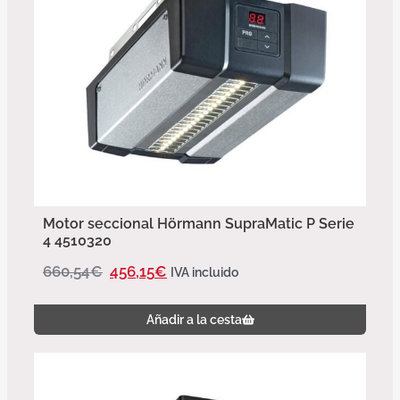
Motor seccional Hörmann SupraMatic P Serie
4 4510320
660,54
€
456,15
€
IVA incluido
Añadir a la cesta