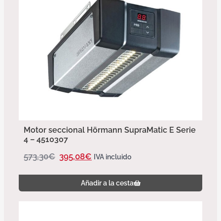
Motor seccional Hörmann SupraMatic E Serie
4 – 4510307
573,30
€
395,08
€
IVA incluido
Añadir a la cesta