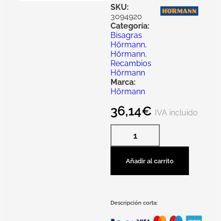
SKU:
3094920
Categoría:
Bisagras
Hörmann
,
Hörmann
,
Recambios
Hörmann
Marca:
Hörmann
36,14
€
IVA incluido
Añadir al carrito
Descripción corta: