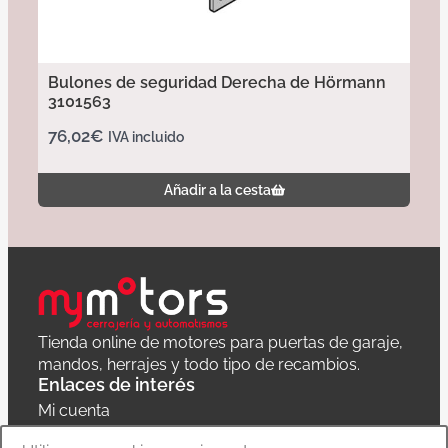
Bulones de seguridad Derecha de Hörmann
3101563
76,02
€
IVA incluido
Añadir a la cesta
Tienda online de motores para puertas de garaje,
mandos, herrajes y todo tipo de recambios.
Enlaces de interés
Mi cuenta
Política de privacidad