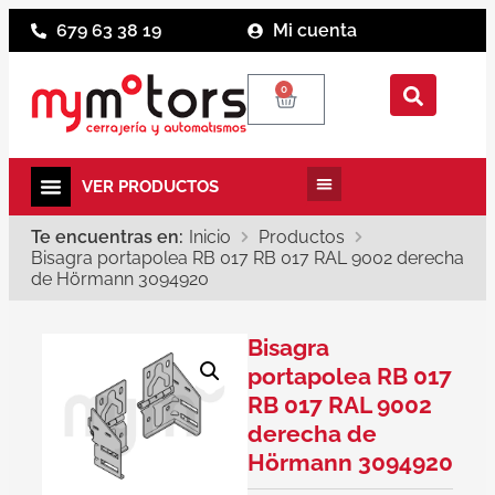
679 63 38 19
Mi cuenta
0
Te encuentras en:
Inicio
Productos
Bisagra portapolea RB 017 RB 017 RAL 9002 derecha
de Hörmann 3094920
Bisagra
portapolea RB 017
RB 017 RAL 9002
derecha de
Hörmann 3094920