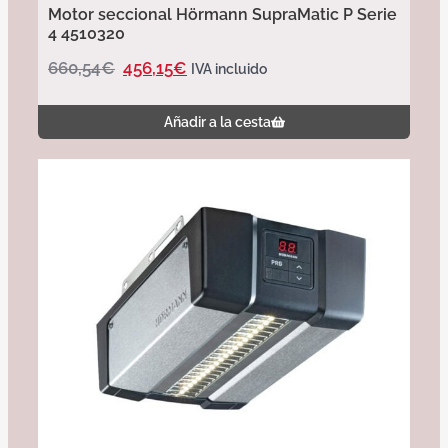
Motor seccional Hörmann SupraMatic P Serie
4 4510320
660,54
€
456,15
€
IVA incluido
Añadir a la cesta