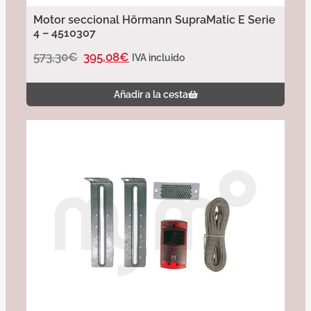
Motor seccional Hörmann SupraMatic E Serie
4 – 4510307
573,30
€
395,08
€
IVA incluido
Añadir a la cesta