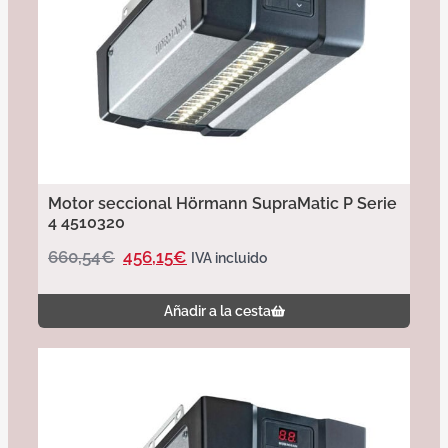
Motor seccional Hörmann SupraMatic P Serie
4 4510320
660,54
€
456,15
€
IVA incluido
Añadir a la cesta