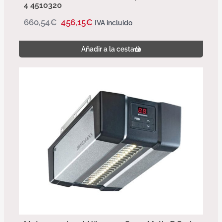
4 4510320
660,54
€
456,15
€
IVA incluido
Añadir a la cesta