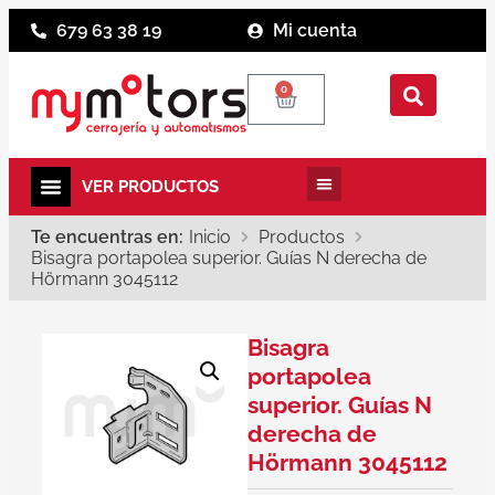
679 63 38 19
Mi cuenta
0
Te encuentras en:
Inicio
Productos
Bisagra portapolea superior. Guías N derecha de
Hörmann 3045112
Bisagra
portapolea
superior. Guías N
derecha de
Hörmann 3045112