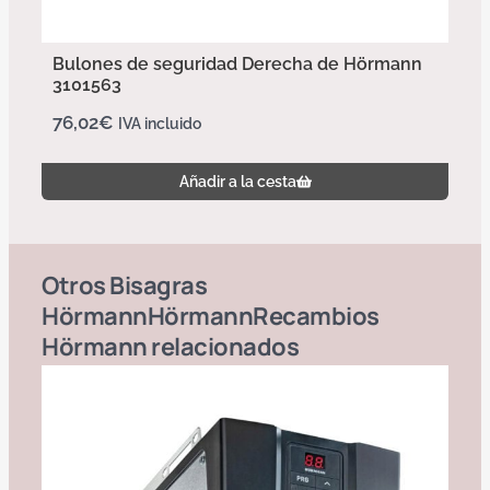
Bulones de seguridad Derecha de Hörmann
3101563
76,02
€
IVA incluido
Añadir a la cesta
Otros
Bisagras
Hörmann
Hörmann
Recambios
Hörmann
relacionados