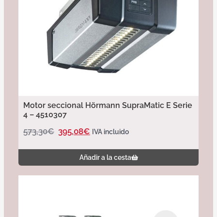
Motor seccional Hörmann SupraMatic E Serie
4 – 4510307
573,30
€
395,08
€
IVA incluido
Añadir a la cesta