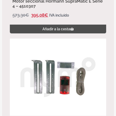
Motor seccional Hörmann SupraMatic E Serie
4 – 4510307
573,30
€
395,08
€
IVA incluido
Añadir a la cesta