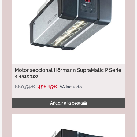
Motor seccional Hörmann SupraMatic P Serie
4 4510320
660,54
€
456,15
€
IVA incluido
Añadir a la cesta