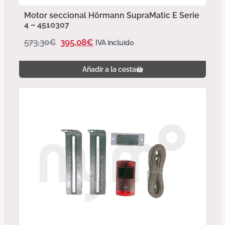
Motor seccional Hörmann SupraMatic E Serie
4 – 4510307
573,30
€
395,08
€
IVA incluido
Añadir a la cesta