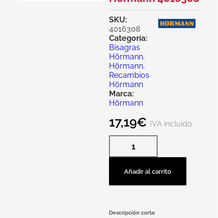
SKU:
4016308
Categoría:
Bisagras
Hörmann
,
Hörmann
,
Recambios
Hörmann
Marca:
Hörmann
17,19
€
IVA incluido
Añadir al carrito
Descripción corta: