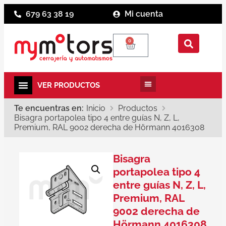
679 63 38 19
Mi cuenta
0
Te encuentras en:
Inicio
Productos
Bisagra portapolea tipo 4 entre guías N, Z, L,
Premium, RAL 9002 derecha de Hörmann 4016308
Bisagra
portapolea tipo 4
entre guías N, Z, L,
Premium, RAL
9002 derecha de
Hörmann 4016308