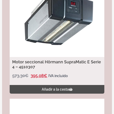
Motor seccional Hörmann SupraMatic E Serie
4 – 4510307
573,30
€
395,08
€
IVA incluido
Añadir a la cesta