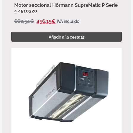
Motor seccional Hörmann SupraMatic P Serie
4 4510320
660,54
€
456,15
€
IVA incluido
Añadir a la cesta