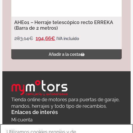
AHE01 – Herraje telescópico recto ERREKA
(Barra de 2 metros)
283,14
€
194,66
€
IVA incluido
Añadir a la cesta
Tienda online de motores para puertas de garaje,
mandos, herrajes y todo tipo de recambios.
Enlaces de interés
Mi cuenta
Política de privacidad
Utilizamos cookies propias y de