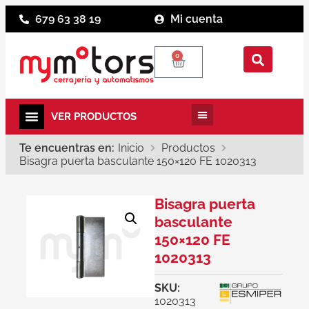
679 63 38 19
Mi cuenta
0
Te encuentras en:
Inicio
Productos
Bisagra puerta basculante 150×120 FE 1020313
Bisagra puerta
basculante
150×120 FE
1020313
SKU:
1020313