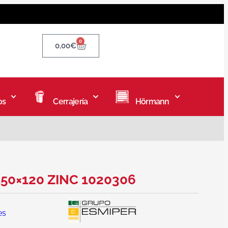
0
0,00
€
os
Cerrajería
Hörmann
 150×120 ZINC 1020306
es