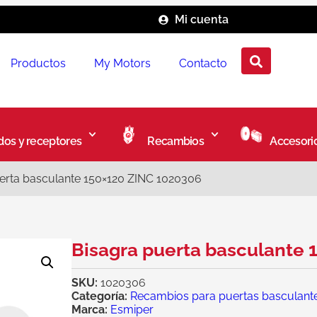
Mi cuenta
Productos
My Motors
Contacto
os y receptores
Recambios
Accesori
erta basculante 150×120 ZINC 1020306
Bisagra puerta basculante
SKU:
1020306
Categoría:
Recambios para puertas basculant
Marca:
Esmiper