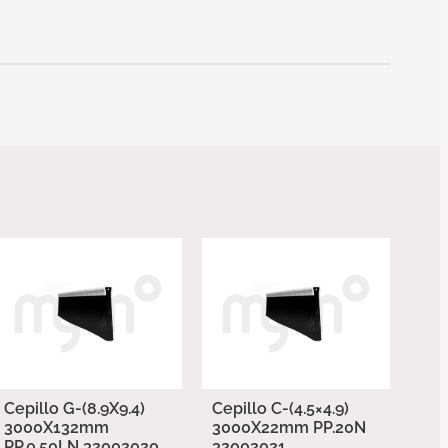
Cepillo G-(8.9X9.4)
Cepillo C-(4.5×4.9)
3000X132mm
3000X22mm PP.20N
PP.0.50LN 32002020
32002021