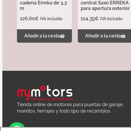
cadena Erreka de 3,3
central Saxo ERREKA
m
para apertura exterior
126,60
€
114,35
€
IVA incluido
IVA incluido
Añadir a la cesta
Añadir a la cesta
Tienda online de motores para puertas de garaje,
mandos, herrajes y todo tipo de recambios.