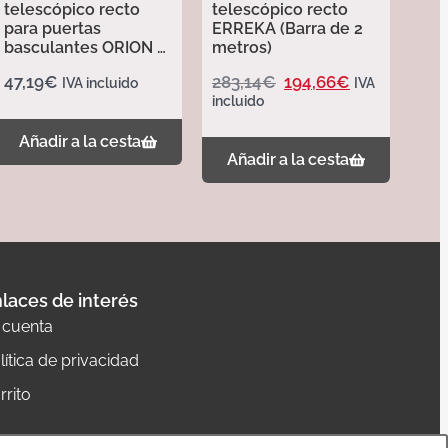
telescópico recto
telescópico recto
para puertas
ERREKA (Barra de 2
basculantes ORION –
metros)
Erreka
47,19
€
283,14
€
194,66
€
IVA incluido
IVA
incluido
Añadir a la cesta
Añadir a la cesta
laces de interés
 cuenta
lítica de privacidad
rrito