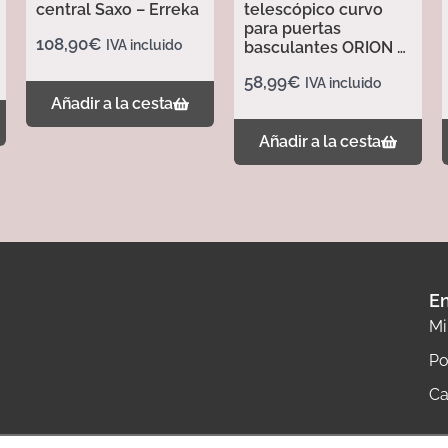
central Saxo – Erreka
telescópico curvo
para puertas
108,90
€
IVA incluido
basculantes ORION –
Erreka
58,99
€
IVA incluido
Añadir a la cesta
Añadir a la cesta
En
Mi
Po
Ca